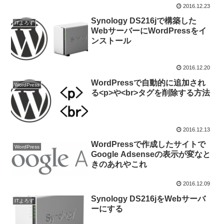
2016.12.23
Synology DS216jで構築した
ITよろず
WebサーバーにWordPressをイ
ンストール
2016.12.20
WordPressで自動的に追加され
WordPress
る<p>や<br>タグを削除する方法
2016.12.13
WordPressで作成したサイトで
WordPress
Google Adsenseの表示が変なと
きのあれやこれ
2016.12.09
Synology DS216jをWebサーバ
ITよろず
ーにする