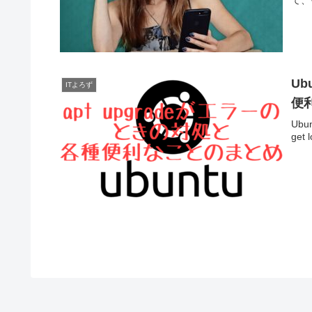
Ub
ITよろず
便
Ubu
ge