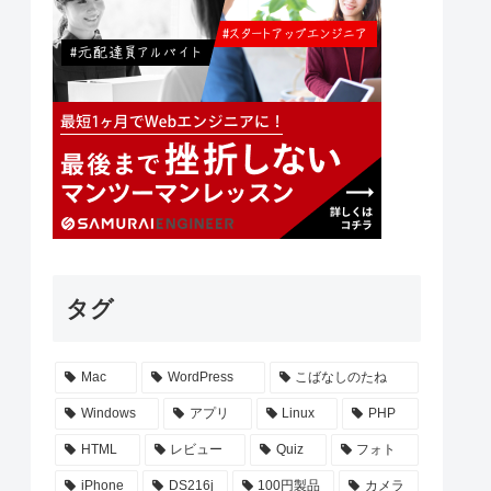
タグ
Mac
WordPress
こばなしのたね
Windows
アプリ
Linux
PHP
HTML
レビュー
Quiz
フォト
iPhone
DS216j
100円製品
カメラ