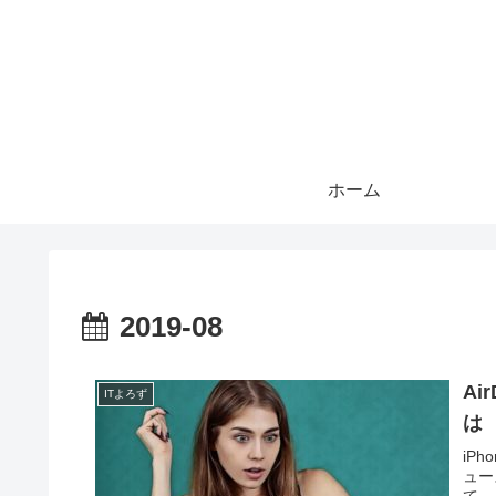
ホーム
2019-08
A
ITよろず
は
iP
ュー
て、