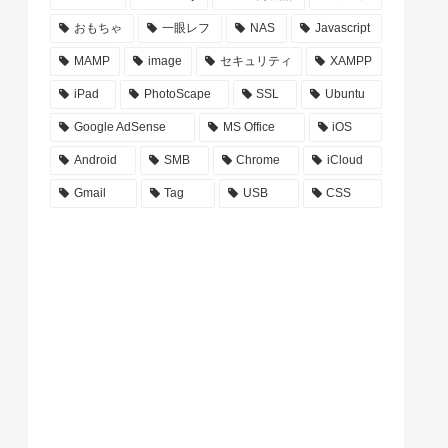
おもちゃ
一眼レフ
NAS
Javascript
MAMP
image
セキュリティ
XAMPP
iPad
PhotoScape
SSL
Ubuntu
Google AdSense
MS Office
iOS
Android
SMB
Chrome
iCloud
Gmail
Tag
USB
CSS