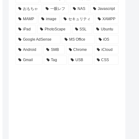
おもちゃ
一眼レフ
NAS
Javascript
MAMP
image
セキュリティ
XAMPP
iPad
PhotoScape
SSL
Ubuntu
Google AdSense
MS Office
iOS
Android
SMB
Chrome
iCloud
Gmail
Tag
USB
CSS