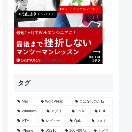
タグ
Mac
WordPress
こばなしのたね
Windows
アプリ
Linux
PHP
HTML
レビュー
Quiz
フォト
iPhone
DS216j
100円製品
カメラ