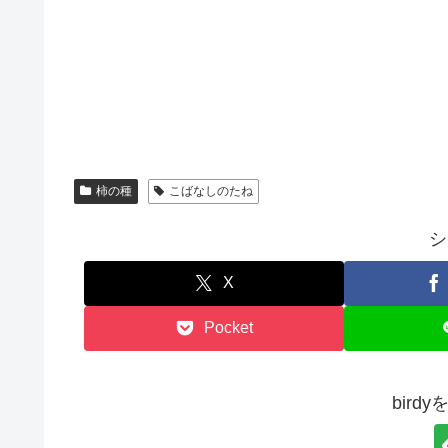
柿の種
こばなしのたね
シ
X
Pocket
bird