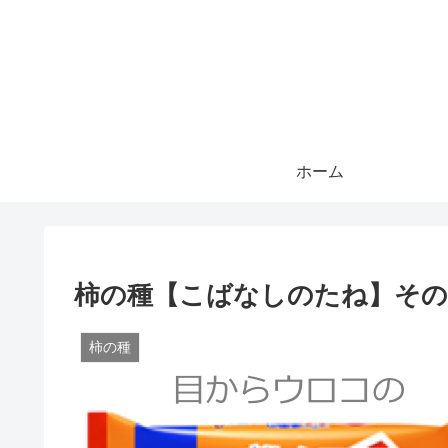
ホーム
柿の種【こばなしのたね】その
柿の種