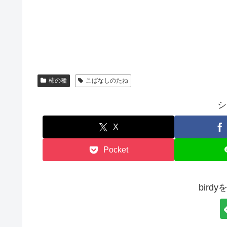
柿の種
こばなしのたね
シ
X
Pocket
bird