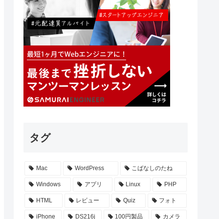
タグ
Mac
WordPress
こばなしのたね
Windows
アプリ
Linux
PHP
HTML
レビュー
Quiz
フォト
iPhone
DS216j
100円製品
カメラ