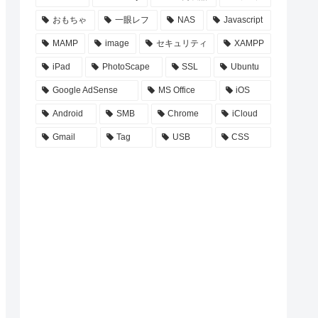
おもちゃ
一眼レフ
NAS
Javascript
MAMP
image
セキュリティ
XAMPP
iPad
PhotoScape
SSL
Ubuntu
Google AdSense
MS Office
iOS
Android
SMB
Chrome
iCloud
Gmail
Tag
USB
CSS