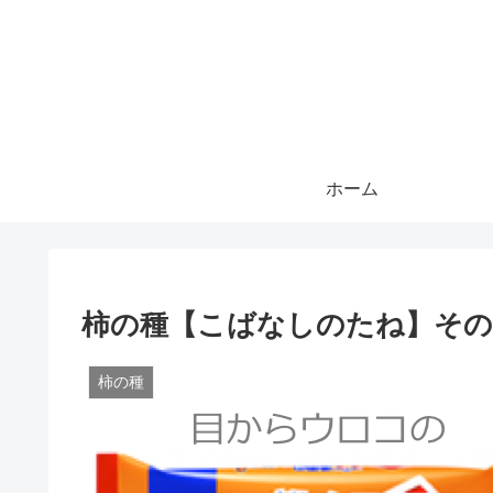
ホーム
柿の種【こばなしのたね】その
柿の種