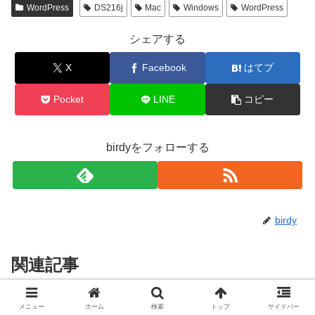
WordPress
DS216j
Mac
Windows
WordPress
シェアする
X
Facebook
はてブ
Pocket
LINE
コピー
birdyをフォローする
birdy
関連記事
WordPressで記事の画像を横に
メニュー
ホーム
検索
トップ
サイドバー
WordPress