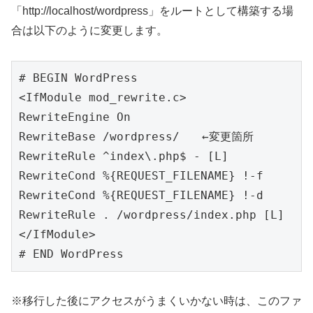
「http://localhost/wordpress」をルートとして構築する場
合は以下のように変更します。
# BEGIN WordPress

<IfModule mod_rewrite.c>

RewriteEngine On

RewriteBase /wordpress/　　←変更箇所

RewriteRule ^index\.php$ - [L]

RewriteCond %{REQUEST_FILENAME} !-f

RewriteCond %{REQUEST_FILENAME} !-d

RewriteRule . /wordpress/index.php [L]　
</IfModule>

# END WordPress
※移行した後にアクセスがうまくいかない時は、このファ