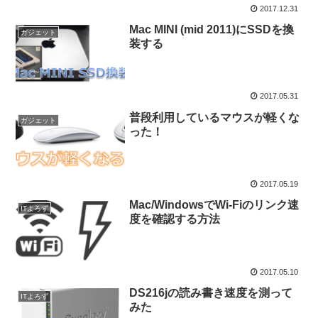
2017.12.31
Mac MINI (mid 2011)にSSDを換
ガジェット
装する
2017.05.31
普段利用しているマウスが軽くな
ガジェット
った！
2017.05.19
Mac/WindowsでWi-Fiのリンク速
ITよろず
度を確認する方法
2017.05.10
DS216jの読み書き速度を測って
ITよろず
みた