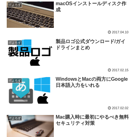
macOSインストールディスク作
ITよろず
成
2017.04.10
製品ロゴ公式ダウンロード/ガイ
ITよろず
ドラインまとめ
2017.02.15
WindowsとMacの両方にGoogle
ITよろず
日本語入力をいれる
2017.02.02
Mac購入時に最初にやるべき無料
ITよろず
セキュリティ対策