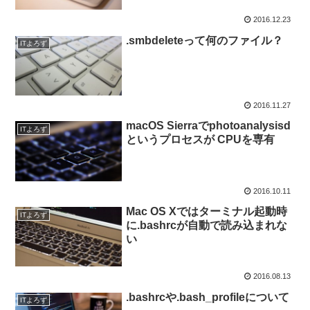
2016.12.23
.smbdeleteって何のファイル？
ITよろず
2016.11.27
macOS Sierraでphotoanalysisd
ITよろず
というプロセスが CPUを専有
2016.10.11
Mac OS Xではターミナル起動時
ITよろず
に.bashrcが自動で読み込まれな
い
2016.08.13
.bashrcや.bash_profileについて
ITよろず